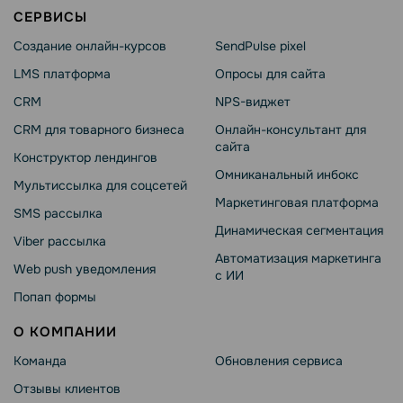
СЕРВИСЫ
Создание онлайн-курсов
SendPulse pixel
LMS платформа
Опросы для сайта
CRM
NPS-виджет
CRM для товарного бизнеса
Онлайн-консультант для
сайта
Конструктор лендингов
Омниканальный инбокс
Мультиссылка для соцсетей
Маркетинговая платформа
SMS рассылка
Динамическая сегментация
Viber рассылка
Автоматизация маркетинга
Web push уведомления
с ИИ
Попап формы
О КОМПАНИИ
Команда
Обновления сервиса
Отзывы клиентов