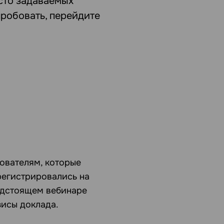
асто задаваемых
пробовать, перейдите
ователям, которые
регистрировались на
едстоящем вебинаре
зисы доклада.