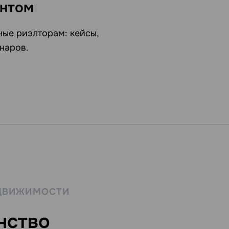
ентом
ные риэлторам: кейсы,
наров.
ЕДВИЖИМОСТИ
нство