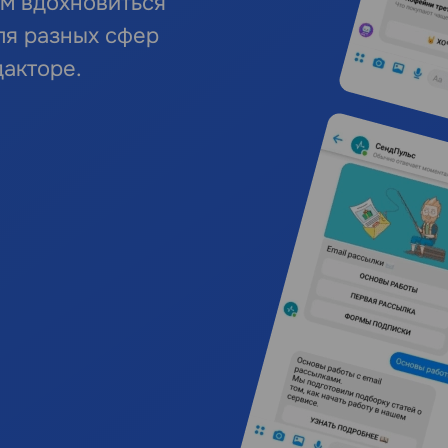
ем вдохновиться
ля разных сфер
дакторе.