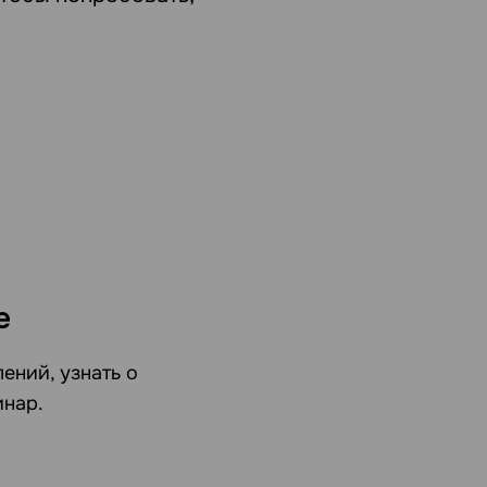
е
ений, узнать о
инар.