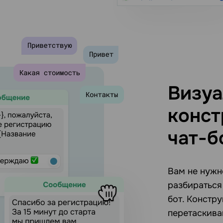
Визуа
конст
чат-б
Вам не нужн
разбираться 
бот. Констр
перетаскива