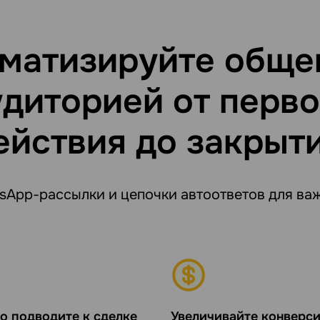
матизируйте обще
удиторией от перво
йствия до закрыт
sApp-рассылки и цепочки автоответов для важ
о подводите к сделке
Увеличивайте конверс