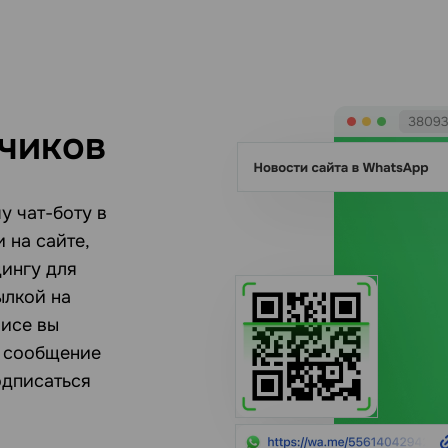
чиков
у чат-боту в
 на сайте,
ингу для
ылкой на
висе вы
S сообщение
одписаться