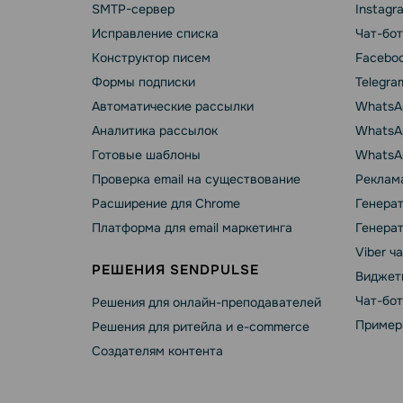
SMTP-сервер
Instagr
Исправление списка
Чат-бот
Конструктор писем
Faceboo
Формы подписки
Telegra
Автоматические рассылки
WhatsA
Аналитика рассылок
WhatsAp
Готовые шаблоны
WhatsA
Проверка email на существование
Реклама
Расширение для Chrome
Генера
Платформа для email маркетинга
Генера
Viber ч
РЕШЕНИЯ SENDPULSE
Виджет
Чат-бо
Решения для онлайн-преподавателей
Пример
Решения для ритейла и e-commerce
Создателям контента