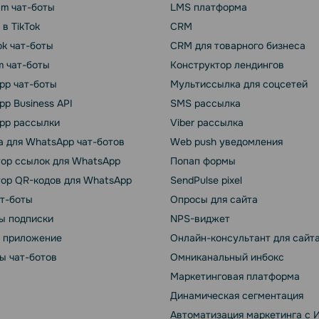
am чат-боты
LMS платформа
 в TikTok
CRM
k чат-боты
CRM для товарного бизнеса
m чат-боты
Конструктор лендингов
pp чат-боты
Мультиссылка для соцсетей
p Business API
SMS рассылка
pp рассылки
Viber рассылка
 для WhatsApp чат-ботов
Web push уведомления
тор ссылок для WhatsApp
Попап формы
тор QR-кодов для WhatsApp
SendPulse pixel
ат-боты
Опросы для сайта
ы подписки
NPS-виджет
т приложение
Онлайн-консультант для сайт
ы чат-ботов
Омниканальный инбокс
Маркетинговая платформа
Динамическая сегментация
Автоматизация маркетинга с 