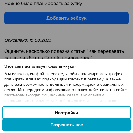
можно было планировать закупку.
Добавить вебхук
Обновлено:
15.08.2025
Оцените, насколько полезна статья "Как передавать
данные из бота в Google приложения"
Этот сайт использует файлы «куки»
Оценка:
4
/
5
(4)
Мы используем файлы cookie, чтобы анализировать трафик,
подбирать для вас подходящий контент и рекламу, а также
дать вам возможность делиться информацией в социальных
сетях. Мы передаем информацию о ваших действиях на сайте
партнерам Google: социальным сетям и компаниям,
занимающимся рекламой и веб-аналитикой. Наши партнеры
Далее
могут комбинировать эти сведения с предоставленной вами
Выбор
Как настроить
информацией, а также данными, которые они получили при
Настройки
Необходимые
согласия
интеграцию SendPulse
использовании вами их сервисов.
с Jivo
Разрешить все
Настроечные