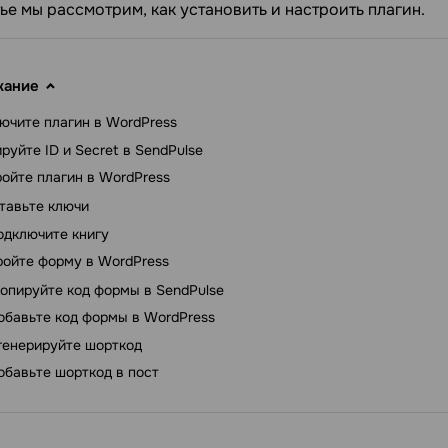
тье мы рассмотрим, как установить и настроить плагин.
жание
ючите плагин в WordPress
руйте ID и Secret в SendPulse
ойте плагин в WordPress
тавьте ключи
одключите книгу
ройте форму в WordPress
опируйте код формы в SendPulse
обавьте код формы в WordPress
генерируйте шорткод
обавьте шорткод в пост