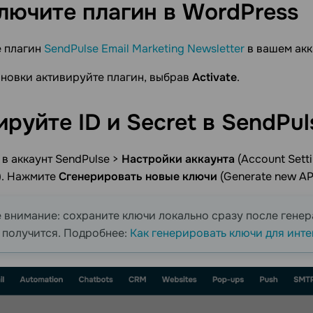
лючите плагин в
WordPress
е плагин
SendPulse Email Marketing Newsletter
в вашем акк
новки активируйте плагин, выбрав
Activate
.
руйте ID и Secret в
SendPul
в аккаунт SendPulse >
Настройки аккаунта
(Account Setti
s). Нажмите
Сгенерировать новые ключи
(Generate new AP
 внимание: сохраните ключи локально сразу после гене
 получится. Подробнее:
Как генерировать ключи для инт