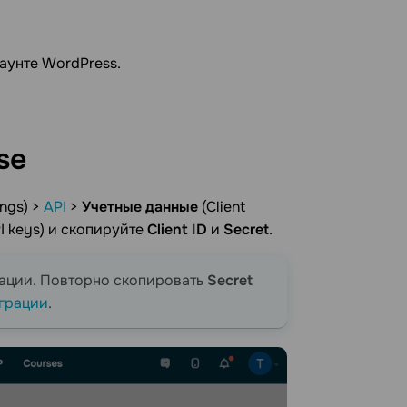
аунте WordPress.
se
ngs) >
API
>
Учетные данные
(Client
I keys) и скопируйте
Client ID
и
Secret
.
рации. Повторно скопировать
Secret
еграции
.