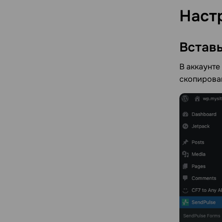
Наст
Встав
В аккаунте
скопирован