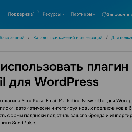
Поддержка
Ресурсы
Партнеры
Запросить 
База знаний
Каталог приложений и интеграций
Для поль
 использовать плагин
il для WordPress
плагина SendPulse Email Marketing Newsletter для Wordp
иски, автоматически интегрируя новых подписчиков в б
ть формы подписки под стиль вашего бренда и импортир
ниги SendPulse.