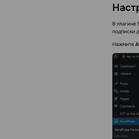
Наст
В плагине 
подписки д
Нажмите
A