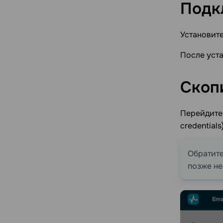
Подк
Установит
После уста
Скопи
Перейдите 
credential
Обратите
позже не