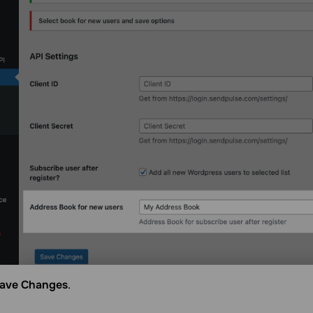
ave Changes
.