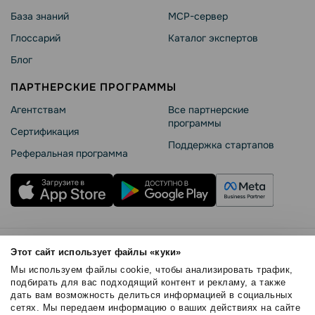
База знаний
MCP-сервер
Глоссарий
Каталог экспертов
Блог
ПАРТНЕРСКИЕ ПРОГРАММЫ
Агентствам
Все партнерские
программы
Сертификация
Поддержка стартапов
Реферальная программа
Правила использования
Этот сайт использует файлы «куки»
Безопасность SendPulse
Мы используем файлы cookie, чтобы анализировать трафик,
Политика конфиденциальности
подбирать для вас подходящий контент и рекламу, а также
дать вам возможность делиться информацией в социальных
Политика Cookies
сетях. Мы передаем информацию о ваших действиях на сайте