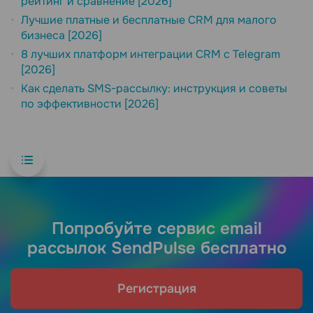
рейтинг и сравнение [2026]
Лучшие платные и бесплатные CRM для малого
бизнеса [2026]
8 лучших платформ интеграции CRM с Telegram
[2026]
Как сделать SMS-рассылку: инструкция и советы
по эффективности [2026]
Попробуйте сервис email
рассылок SendPulse бесплатно
Регистрация