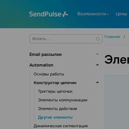
Возможности
Цены
Главная
Email рассылки
Эле
Основы работы
Automation
Адресные книги и контакты
Основы работы
Управление контактами
Создание шаблона
Конструктор цепочек
Управление данными контактов
Отправка рассылки
Триггеры цепочки
Инструменты подписки
Email валидатор
Элементы коммуникации
Дополнительные возможности
Элементы действия
Статистика и аналитика
Другие элементы
Динамическая сегментация