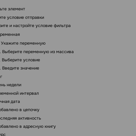
ьте элемент
те условие отправки
ите и настройте условие фильтра
ременная
Укажите переменную
Выберите переменную из массива
Выберите условие
Введите значение
г
ень недели
ременной интервал
очная дата
обавлено в цепочку
следняя активность
обавлено ​​в адресную книгу
урс