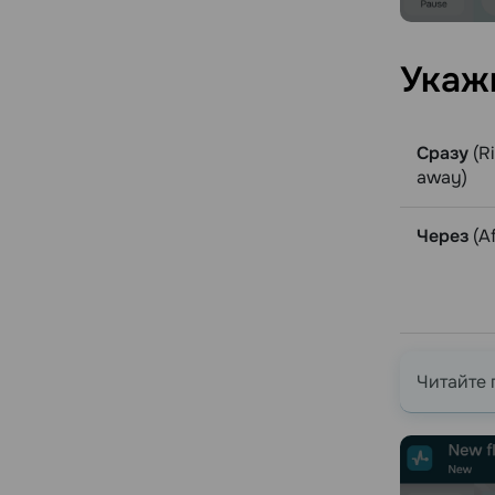
Укаж
Сразу
(R
away)
Через
(Af
Читайте 