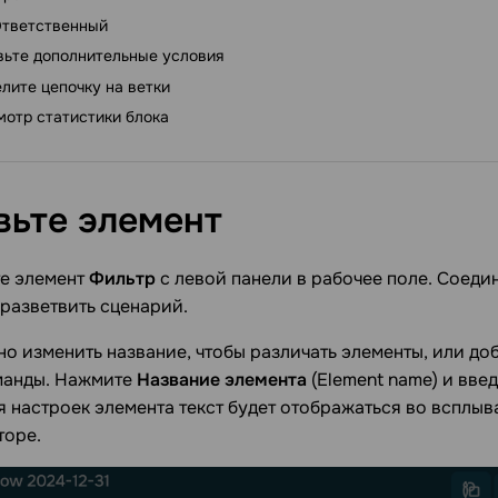
тветственный
вьте дополнительные условия
лите цепочку на ветки
отр статистики блока
вьте
элемент
е элемент
Фильтр
с левой панели в рабочее поле. Соедин
разветвить сценарий.
о изменить название, чтобы различать элементы, или до
манды. Нажмите
Название элемента
(Element name) и вве
 настроек элемента текст будет отображаться во всплы
торе.