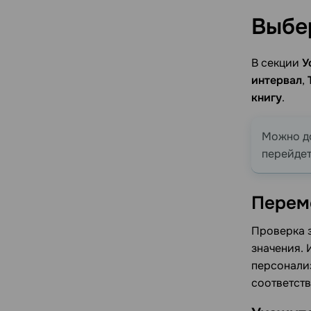
Выбе
В секции
У
интервал
,
книгу
.
Можно до
перейдет
Перем
Проверка з
значения. 
персонализ
соответств