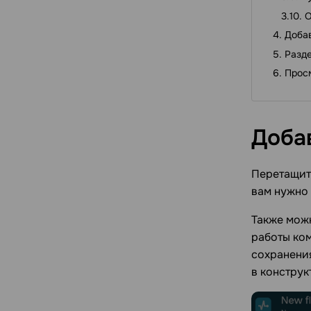
О
Доба
Разде
Просм
Доба
Перетащит
вам нужно 
Также можн
работы ко
сохранения
в конструк