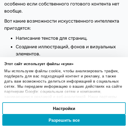
особенно если собственного готового контента нет
вообще.
Вот какие возможности искусственного интеллекта
пригодятся:
Написание текстов для страниц.
Создание иллюстраций, фонов и визуальных
элементов.
Подбор и адаптация дизайна.
Этот сайт использует файлы «куки»
Создание структуры сайта, наиболее
Мы используем файлы cookie, чтобы анализировать трафик,
подбирать для вас подходящий контент и рекламу, а также
подходящего к направлению и целям бизнеса.
дать вам возможность делиться информацией в социальных
SEO-оптимизация.
сетях. Мы передаем информацию о ваших действиях на сайте
партнерам Google: социальным сетям и компаниям,
ИИ не заменит целевой копирайтинг, качественные
занимающимся рекламой и веб-аналитикой. Наши партнеры
могут комбинировать эти сведения с предоставленной вами
Выбор
иллюстрации или стратегию продаж, но позволяет
информацией, а также данными, которые они получили при
Настройки
Необходимые
согласия
запустить проект уже сейчас, а затем
использовании вами их сервисов.
совершенствовать его более традиционными
Разрешить все
Войти
Регистрация
методами.
Настроечные