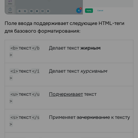
Поле ввода поддерживает следующие HTML-теги
для базового форматирования:
текст
Делает текст
жирным
<b>
</b
>
текст
Делает текст
курсивным
<i>
</i
>
текст
Подчеркивает
текст
<u>
</u
>
текст
Применяет
зачеркивание
к тексту
<s>
</s
>