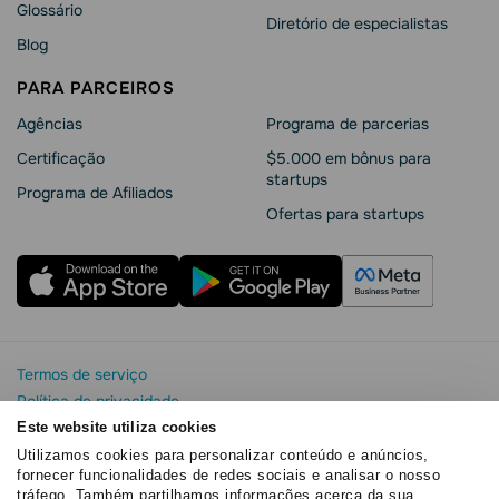
Glossário
Diretório de especialistas
Blog
PARA PARCEIROS
Agências
Programa de parcerias
Сertificação
$5.000 em bônus para
startups
Programa de Afiliados
Ofertas para startups
Termos de serviço
Política de privacidade
Segurança e privacidade da SendPulse
Este website utiliza cookies
Declaração de Cookie
Utilizamos cookies para personalizar conteúdo e anúncios,
fornecer funcionalidades de redes sociais e analisar o nosso
Acordo de processamento de dados
tráfego. Também partilhamos informações acerca da sua