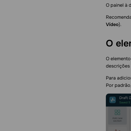
O painel à 
Recomendam
Vídeo
).
O el
O element
descrições 
Para adicio
Por padrão,