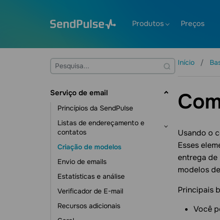
Produtos
Preços
Início
Ba
Serviço de email
Como
Princípios da SendPulse
Listas de endereçamento e
contatos
Usando o c
Esses elem
Criação de modelos
Gerenciamento de contatos
entrega de 
Envio de emails
Gerenciamento de dados dos
modelos de
contatos
Estatísticas e análise
Ferramentas de assinatura
Principais 
Verificador de E-mail
Recursos adicionais
Você p