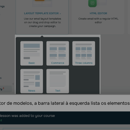
or de modelos, a barra lateral à esquerda lista os elemento