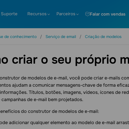
Suporte
Recursos
Parceiros
Falar com vendas
se de conhecimento
Serviço de email
Criação de modelos
 criar o seu próprio 
onstrutor de modelos de e-mail, você pode criar e-mails co
entos ajudam a comunicar mensagens-chave de forma eficaz p
informações. Títulos, botões, imagens, vídeos, ícones de red
 campanhas de e-mail bem projetados.
benefícios do construtor de modelos de e-mail:
ode adicionar qualquer elemento ao modelo de e-mail arras