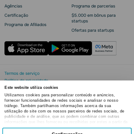
Agências
Programa de parcerias
Сertificação
$5.000 em bônus para
startups
Programa de Afiliados
Ofertas para startups
Termos de serviço
Política de privacidade
Segurança e privacidade da SendPulse
Este website utiliza cookies
Declaração de Cookie
Utilizamos cookies para personalizar conteúdo e anúncios,
fornecer funcionalidades de redes sociais e analisar o nosso
Acordo de processamento de dados
tráfego. Também partilhamos informações acerca da sua
Copyright© 2015 - 2026. SendPulse. Todos os direitos
utilização do site com os nossos parceiros de redes sociais, de
reservados
publicidade e de análise, que as podem combinar com outras
informações que lhes forneceu ou recolhidas por estes a partir da
sua utilização dos respetivos serviços.
Seleção