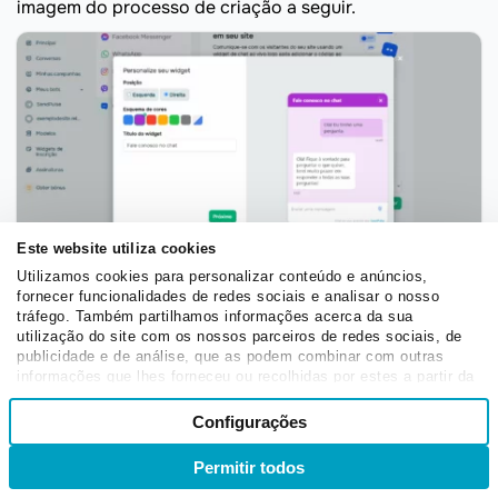
imagem do processo de criação a seguir.
Este website utiliza cookies
Utilizamos cookies para personalizar conteúdo e anúncios,
Serviço de chat ao vivo da SendPulse
fornecer funcionalidades de redes sociais e analisar o nosso
tráfego. Também partilhamos informações acerca da sua
utilização do site com os nossos parceiros de redes sociais, de
Sua empresa ainda não possui um
site
? Sem problemas!
publicidade e de análise, que as podem combinar com outras
Oferecemos um
criador de landing pages
poderoso
informações que lhes forneceu ou recolhidas por estes a partir da
sua utilização dos respetivos serviços.
para você desenvolver um ambiente online de sucesso
Seleção
Configurações
Necessários
com facilidade. Nossa ferramenta é intuitiva e
de
consentimento
descomplicada, ideal para quem não é das áreas de
Permitir todos
Entrar
Inscrever-se
design ou programação, mas quer resultados
Preferências