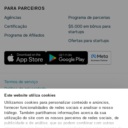
PARA PARCEIROS
Agências
Programa de parcerias
Сertificação
$5.000 em bônus para
startups
Programa de Afiliados
Ofertas para startups
Termos de serviço
Política de privacidade
Segurança e privacidade da SendPulse
Este website utiliza cookies
Declaração de Cookie
Utilizamos cookies para personalizar conteúdo e anúncios,
fornecer funcionalidades de redes sociais e analisar o nosso
Acordo de processamento de dados
tráfego. Também partilhamos informações acerca da sua
Copyright© 2015 - 2026. SendPulse. Todos os direitos
utilização do site com os nossos parceiros de redes sociais, de
reservados
publicidade e de análise, que as podem combinar com outras