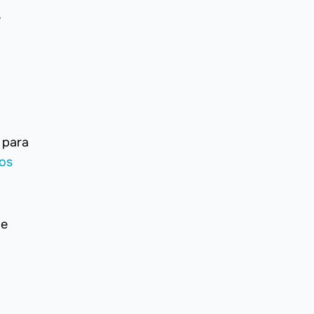
e
 para
os
de