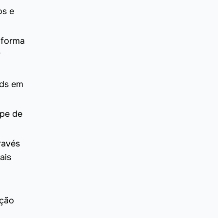
os e
e forma
r
ads em
ipe de
ravés
ais
ação