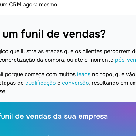
om um CRM agora mesmo
 um funil de vendas?
ico que ilustra as etapas que os clientes percorrem 
 concretização da compra, ou até o momento
pós-ve
nil porque começa com muitos
leads
no topo, que vão
 etapas de
qualificação
e
conversão
, resultando em u
se.
funil de vendas da sua empresa