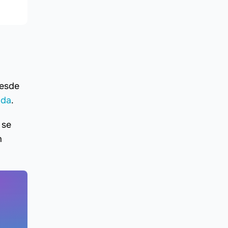
desde
nda
.
 se
m