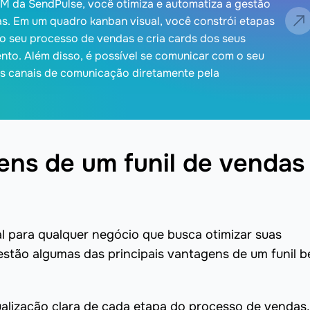
M da SendPulse, você otimiza e automatiza a gestão
as. Em um quadro kanban visual, você constrói etapas
o seu processo de vendas e cria cards dos seus
to. Além disso, é possível se comunicar com o seu
is canais de comunicação diretamente pela
ens de um funil de vendas
al para qualquer negócio que busca otimizar suas
estão algumas das principais vantagens de um funil 
sualização clara de cada etapa do processo de vendas,