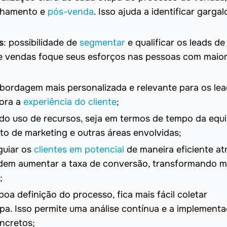
chamento e
pós-venda
. Isso ajuda a identificar gargal
s
: possibilidade de
segmentar
e qualificar os leads d
 de vendas foque seus esforços nas pessoas com maio
abordagem mais personalizada e relevante para os le
hora a
experiência do cliente
;
 do uso de recursos, seja em termos de tempo da equ
o de marketing e outras áreas envolvidas;
 guiar os
clientes em potencial
de maneira eficiente at
odem aumentar a taxa de conversão, transformando m
;
oa definição do processo, fica mais fácil coletar
a. Isso permite uma análise contínua e a implement
ncretos;