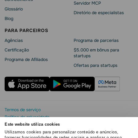
Servidor MCP
Glossário
Diretório de especialistas
Blog
PARA PARCEIROS
Agências
Programa de parcerias
Сertificação
$5.000 em bônus para
startups
Programa de Afiliados
Ofertas para startups
Termos de serviço
Política de privacidade
Segurança e privacidade da SendPulse
Este website utiliza cookies
Declaração de Cookie
Utilizamos cookies para personalizar conteúdo e anúncios,
fornecer funcionalidades de redes sociais e analisar o nosso