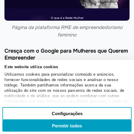
Página da plataforma RME de empreendedorismo
feminino
Cresça com o Google para Mulheres que Querem
Empreender
Este website utiliza cookies
O programa
Cresça com o Google para Mulheres que
Utilizamos cookies para personalizar conteúdo e anúncios,
Querem Empreender
é uma iniciativa que oferece
fornecer funcionalidades de redes sociais e analisar o nosso
treinamentos em
marketing digital
, habilidades de
tráfego. Também partilhamos informações acerca da sua
utilização do site com os nossos parceiros de redes sociais, de
liderança e desenvolvimento de negócios.
publicidade e de análise, que as podem combinar com outras
informações que lhes forneceu ou recolhidas por estes a partir da
Seu objetivo é capacitar mulheres para desenvolverem
sua utilização dos respetivos serviços.
Seleção
seus próprios negócios e aproveitarem o ambiente
Configurações
Necessários
de
digital para crescer. Com
vídeos
, exercícios práticos e
consentimento
mentorias, o programa ajuda a preparar
Permitir todos
Entrar
Inscrever-se
empreendedoras para o mercado digital.
Preferências