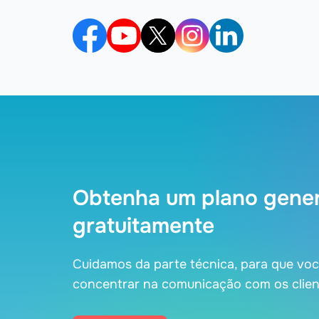
Obtenha um plano gene
gratuitamente
Cuidamos da parte técnica, para que vo
concentrar na comunicação com os clien