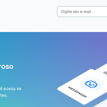
roso
cê possa se
tes.