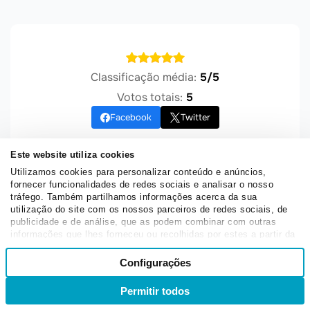
Classificação média:
5/5
Votos totais:
5
Facebook
Twitter
Este website utiliza cookies
Utilizamos cookies para personalizar conteúdo e anúncios,
fornecer funcionalidades de redes sociais e analisar o nosso
Automação de Marketing
tráfego. Também partilhamos informações acerca da sua
utilização do site com os nossos parceiros de redes sociais, de
estratégias de marketing digital
ferramenta saas
publicidade e de análise, que as podem combinar com outras
informações que lhes forneceu ou recolhidas por estes a partir da
Marketing Digital
saas
sua utilização dos respetivos serviços.
Seleção
Configurações
Necessários
de
consentimento
POSTS POR CATEGORIA
Permitir todos
Entrar
Inscrever-se
Preferências