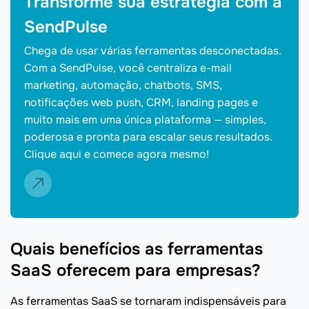
Transforme sua estratégia com a
SendPulse
Chega de usar várias ferramentas desconectadas.
Com a SendPulse, você centraliza e-mail
marketing, automação, chatbots, SMS,
notificações web push, CRM, landing pages e
muito mais em uma única plataforma — simples,
poderosa e pronta para escalar seus resultados.
Clique aqui e comece agora mesmo!
Quais benefícios as ferramentas
SaaS oferecem para empresas?
As ferramentas SaaS se tornaram indispensáveis para