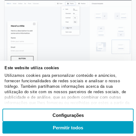
Este website utiliza cookies
Utilizamos cookies para personalizar conteúdo e anúncios,
Construtor de pop-ups da Getsitecontrol
fornecer funcionalidades de redes sociais e analisar o nosso
tráfego. Também partilhamos informações acerca da sua
utilização do site com os nossos parceiros de redes sociais, de
*
Preços
: apesar de oferecer um plano grátis, nem todas
publicidade e de análise, que as podem combinar com outras
informações que lhes forneceu ou recolhidas por estes a partir da
as funcionalidades dele mostram-se totalmente
sua utilização dos respetivos serviços.
Seleção
gratuitas. Dentre os planos pagos, o mais barato custa
Configurações
Necessários
de
R$ 451,17 mensais, em cobrança anual.
consentimento
Permitir todos
Entrar
Inscrever-se
Preferências