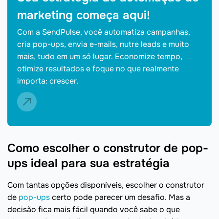
marketing começa aqui!
Com a SendPulse, você automatiza campanhas,
cria pop-ups, envia e-mails, nutre leads e muito
mais, tudo em um só lugar. Economize tempo,
otimize resultados e foque no que realmente
importa: crescer.
Como escolher o construtor de pop-
ups ideal para sua estratégia
Com tantas opções disponíveis, escolher o construtor
de
pop-ups
certo pode parecer um desafio. Mas a
decisão fica mais fácil quando você sabe o que