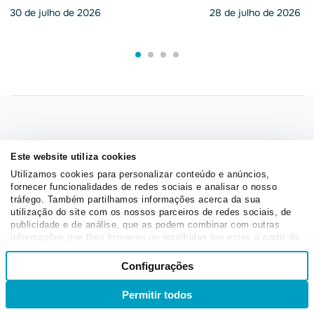
aplicar
aplicar
30 de julho de 2026
28 de julho de 2026
Siga nossas redes
Este website utiliza cookies
Utilizamos cookies para personalizar conteúdo e anúncios,
Quer saber mais sobre marketing digital? Confira
fornecer funcionalidades de redes sociais e analisar o nosso
tráfego. Também partilhamos informações acerca da sua
nossas redes sociais
utilização do site com os nossos parceiros de redes sociais, de
publicidade e de análise, que as podem combinar com outras
informações que lhes forneceu ou recolhidas por estes a partir da
sua utilização dos respetivos serviços.
Seleção
Configurações
Necessários
de
consentimento
Permitir todos
Entrar
Inscrever-se
Fique por dentro
Preferências