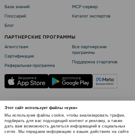
База знаний
MCP-сервер
Глоссарий
Каталог экспертов
Блог
ПАРТНЕРСКИЕ ПРОГРАММЫ
Агентствам
Все партнерские
программы
Сертификация
Поддержка стартапов
Реферальная программа
Правила использования
Этот сайт использует файлы «куки»
Безопасность SendPulse
Мы используем файлы cookie, чтобы анализировать трафик,
Политика конфиденциальности
подбирать для вас подходящий контент и рекламу, а также
дать вам возможность делиться информацией в социальных
Политика Cookies
сетях. Мы передаем информацию о ваших действиях на сайте