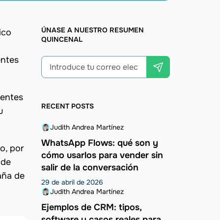
ÚNASE A NUESTRO RESUMEN
ico
QUINCENAL
entes
ientes
RECENT POSTS
u
Judith Andrea Martínez
WhatsApp Flows: qué son y
o, por
cómo usarlos para vender sin
 de
salir de la conversación
aña de
29 de abril de 2026
Judith Andrea Martínez
Ejemplos de CRM: tipos,
software y casos reales para