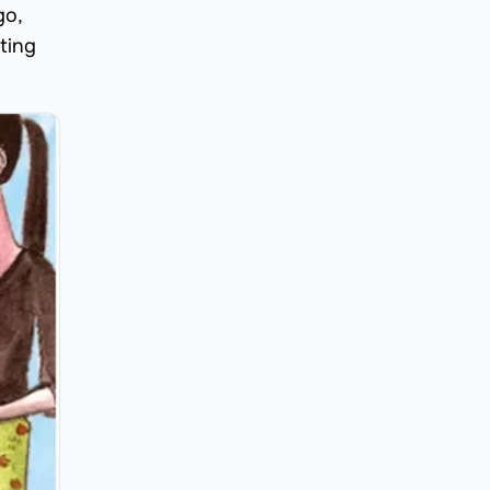
go,
ting