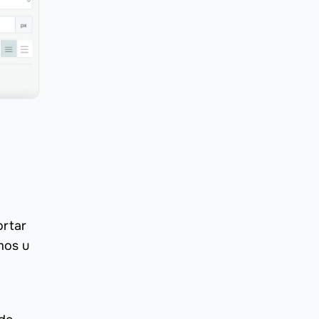
ortar
mos u