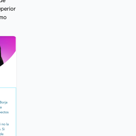
 de
uperior
omo