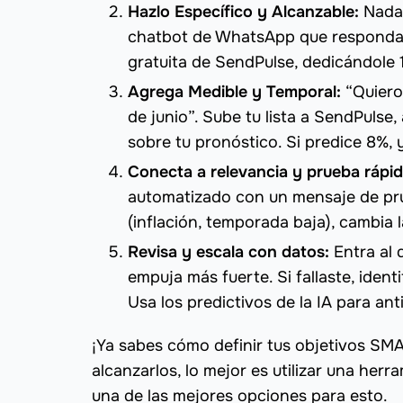
Hazlo Específico y Alcanzable:
Nada 
chatbot de WhatsApp que responda l
gratuita de SendPulse, dedicándole 1
Agrega Medible y Temporal:
“Quiero
de junio”. Sube tu lista a SendPulse,
sobre tu pronóstico. Si predice 8%,
Conecta a relevancia y prueba rápi
automatizado con un mensaje de pru
(inflación, temporada baja), cambia l
Revisa y escala con datos:
Entra al 
empuja más fuerte. Si fallaste, ident
Usa los predictivos de la IA para ant
¡Ya sabes cómo definir tus objetivos SM
alcanzarlos, lo mejor es utilizar una herr
una de las mejores opciones para esto.