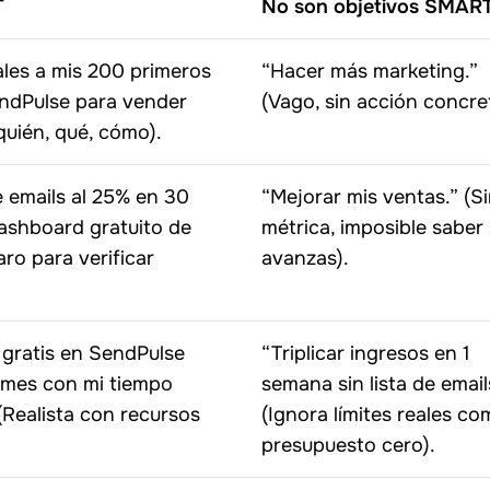
T
No son objetivos SMAR
ales a mis 200 primeros
“Hacer más marketing.”
ndPulse para vender
(Vago, sin acción concre
quién, qué, cómo).
 emails al 25% en 30
“Mejorar mis ventas.” (S
dashboard gratuito de
métrica, imposible saber 
ro para verificar
avanzas).
 gratis en SendPulse
“Triplicar ingresos en 1
l mes con mi tiempo
semana sin lista de email
(Realista con recursos
(Ignora límites reales c
presupuesto cero).