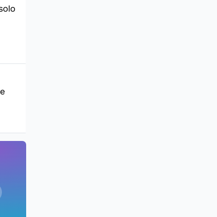
solo
se