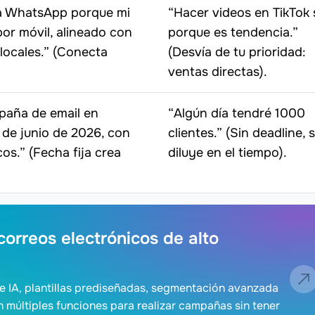
ía WhatsApp porque mi
“Hacer videos en TikTok 
or móvil, alineado con
porque es tendencia.”
locales.” (Conecta
(Desvía de tu prioridad:
ventas directas).
paña de email en
“Algún día tendré 1000
 de junio de 2026, con
clientes.” (Sin deadline, 
os.” (Fecha fija crea
diluye en el tiempo).
correos electrónicos de alto
 de IA, plantillas prediseñadas, segmentación avanzada
 múltiples funciones para realizar campañas sin tener