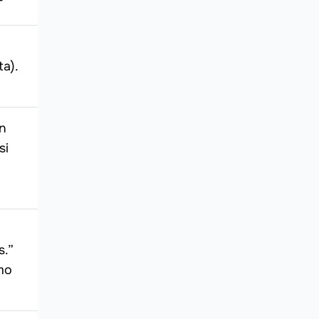
T
ta).
in
si
s.”
omo