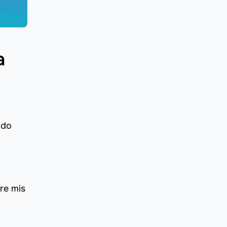
a
ndo
re mis