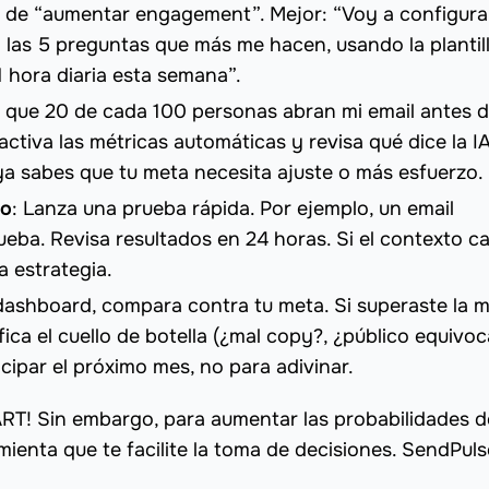
de “aumentar engagement”. Mejor: “Voy a configura
as 5 preguntas que más me hacen, usando la plantil
 hora diaria esta semana”.
 que 20 de cada 100 personas abran mi email antes d
 activa las métricas automáticas y revisa qué dice la I
 ya sabes que tu meta necesita ajuste o más esfuerzo.
do
: Lanza una prueba rápida. Por ejemplo, un email
eba. Revisa resultados en 24 horas. Si el contexto c
a estrategia.
dashboard, compara contra tu meta. Si superaste la m
ifica el cuello de botella (¿mal copy?, ¿público equivo
icipar el próximo mes, no para adivinar.
ART! Sin embargo, para aumentar las probabilidades d
amienta que te facilite la toma de decisiones. SendPuls