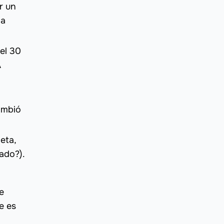
r un
la
el 30
A
ambió
eta,
cado?).
e
e es