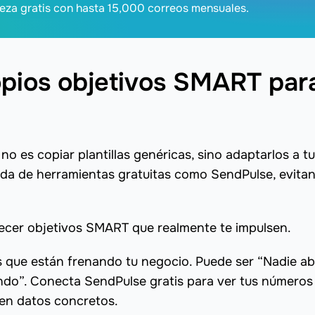
eza gratis con hasta 15,000 correos mensuales.
opios objetivos SMART par
o es copiar plantillas genéricas, sino adaptarlos a tu
yuda de herramientas gratuitas como SendPulse, evita
cer objetivos SMART que realmente te impulsen.
 que están frenando tu negocio. Puede ser “Nadie ab
ndo”. Conecta SendPulse gratis para ver tus números
 en datos concretos.