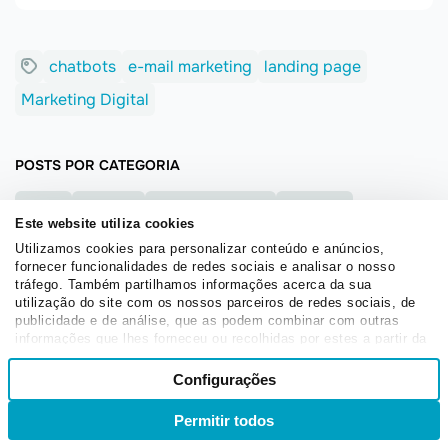
chatbots
e-mail marketing
landing page
Marketing Digital
POSTS POR CATEGORIA
Cases
Chatbot
Email Marketing
Em geral
Este website utiliza cookies
Landing Pages
Marketing e vendas
Utilizamos cookies para personalizar conteúdo e anúncios,
fornecer funcionalidades de redes sociais e analisar o nosso
Novos recursos e atualizações
Cursos online
tráfego. Também partilhamos informações acerca da sua
utilização do site com os nossos parceiros de redes sociais, de
Ferramentas úteis
Webinars
publicidade e de análise, que as podem combinar com outras
informações que lhes forneceu ou recolhidas por estes a partir da
sua utilização dos respetivos serviços.
Seleção
Configurações
Necessários
de
consentimento
POST ANTERIOR
PRÓXIMO POST
Permitir todos
Entrar
Inscrever-se
Preferências