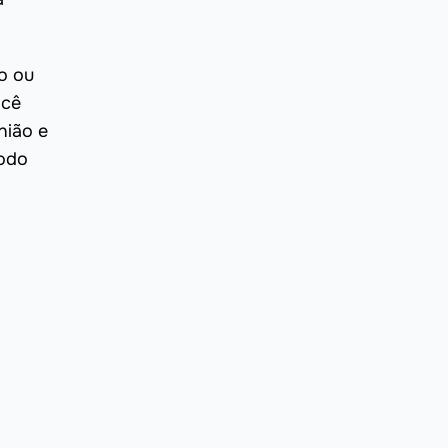
o ou
ocê
nião e
todo