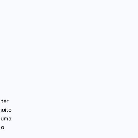
 ter
muito
lguma
 o