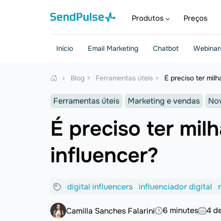
Produtos
Preços
Início
Email Marketing
Chatbot
Webinar
Blog
Ferramentas úteis
É preciso ter mil
Ferramentas úteis
Marketing e vendas
Nov
É preciso ter mil
influencer?
digital influencers
influenciador digital
6 minutes
4 d
Camilla Sanches Falarini