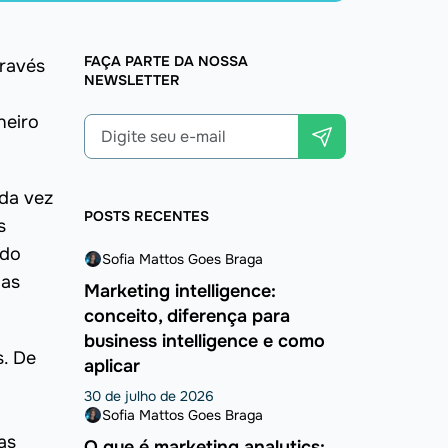
FAÇA PARTE DA NOSSA
través
NEWSLETTER
eiro
da vez
POSTS RECENTES
s
ndo
Sofia Mattos Goes Braga
 as
Marketing intelligence:
conceito, diferença para
business intelligence e como
s. De
aplicar
30 de julho de 2026
Sofia Mattos Goes Braga
as
O que é marketing analytics: