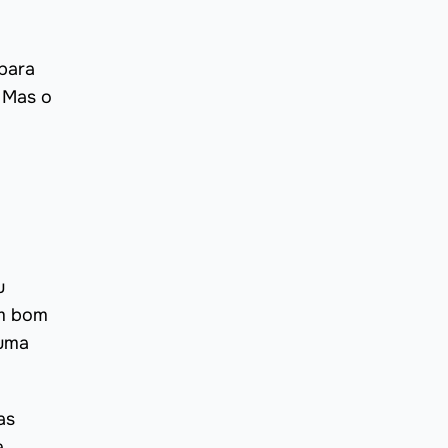
para
 Mas o
u
um bom
guma
as
a