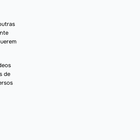
outras
ente
 querem
deos
s de
ersos