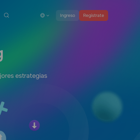
Ingreso
Regístrate
g
ores estrategias