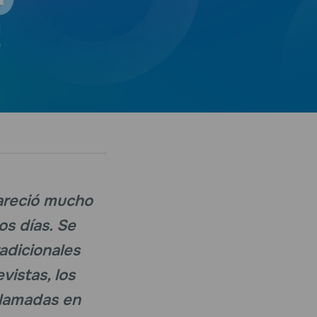
pareció mucho
os días. Se
radicionales
vistas, los
"llamadas en