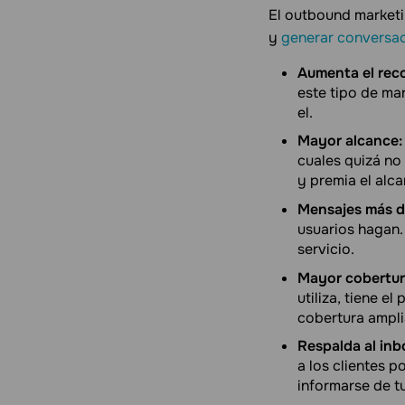
El outbound marketin
y
generar conversa
Aumenta el rec
este tipo de ma
el.
Mayor alcance:
cuales quizá no
y premia el alc
Mensajes más d
usuarios hagan.
servicio.
Mayor cobertur
utiliza, tiene e
cobertura ampli
Respalda al inb
a los clientes p
informarse de t