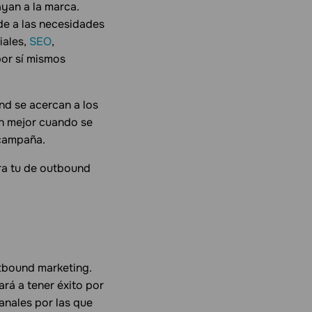
ayan a la marca.
de a las necesidades
iales,
SEO
,
por sí mismos
nd se acercan a los
ún mejor cuando se
 campaña.
ra tu de outbound
utbound marketing.
rá a tener éxito por
anales por las que