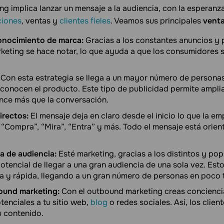
g implica lanzar un mensaje a la audiencia, con la esperanza
ciones
, ventas y
clientes fieles
. Veamos sus principales
venta
onocimiento de marca:
Gracias a los constantes anuncios y p
rketing se hace notar, lo que ayuda a que los consumidores s
Con esta estrategia se llega a un mayor número de personas
 conocen el producto. Este tipo de publicidad permite amplia
ance más que la conversación.
irectos:
El mensaje deja en claro desde el inicio lo que la em
 “Compra”, “Mira”, “Entra” y más. Todo el mensaje está orien
a de audiencia:
Esté marketing, gracias a los distintos y po
l potencial de llegar a una gran audiencia de una sola vez. Est
a y rápida, llegando a un gran número de personas en poco 
ound marketing:
Con el outbound marketing creas concienci
otenciales a tu sitio web,
blog
o redes sociales. Así, los clie
u contenido.