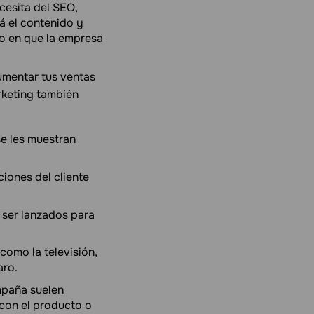
cesita del SEO,
rá el contenido y
to en que la empresa
umentar tus ventas
rketing también
e les muestran
iones del cliente
 ser lanzados para
omo la televisión,
aro.
mpaña suelen
 con el producto o