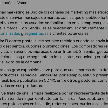
ampañas. ¡Vamos!
mail marketing es uno de los canales de marketing más eficac
ste en enviar mensajes de marcas con las que el público ha 
etivo es que los usuarios se familiaricen con la empresa y as
e la marca. Con SendPulse se pueden enviar gratuitamente
c
sonalizadas
y
segmentadas
a clientes potenciales.
a:
El correo postal suele ser bien recibido cuando se envía 
o descuentos, cupones o promociones. Los compradores re
visto en anuncios impresos que en Internet. Sin embargo, par
dicional, hay que segmentar a los clientes, ser único y creati
 el éxito de la campaña.
s:
Una gran exposición sirve para que una empresa de un de
roductos y servicios. SendPulse, por ejemplo, estuvo presen
asil, Expo publicitas en CDMX, entre otros y pudo así comu
sadas en sus productos.
:
Se trata de una llamada realizada por un representante de 
 han tenido ningún contacto con la marca. Puedes obtener 
ntes potenciales en LinkedIn, redes sociales, currículos, sit