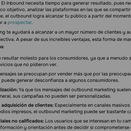
El Inbound necesita tiempo para generar resultado, pues ne
ico objetivo, analizar las plataformas en las que se comparti
te, el outbound logra alcanzar tu público a partir del momen
ar a
prospectar
.
ng te ayudará a alcanzar a un mayor número de clientes y a
ectiva. A pesar de sus increíbles ventajas, esta forma de ma
as
:
resultar molesto para los consumidores, ya que a menudo s
vicios que no pidieron ver.
nsajes se preocupan por vender más que por las preocupac
 puede generar desconfianza a algunos consumidores.
ización:
Ya que los mensajes del outbound marketing suelen
eneral, sus campañas no pueden ser personalizadas.
adquisición de clientes:
Especialmente en canales masivos c
medios impresos, el outbound marketing puede ser bastante c
iales no calificados:
Los usuarios que se interesan en tu ca
nformación y orientación antes de decidir si comprometerse