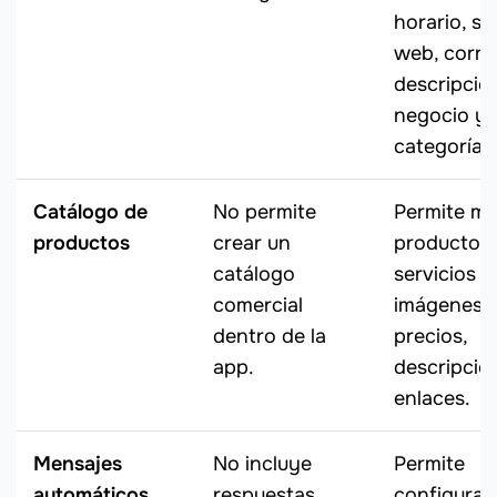
horario, sit
web, corre
descripció
negocio y
categoría.
Catálogo de
No permite
Permite mo
productos
crear un
productos
catálogo
servicios 
comercial
imágenes,
dentro de la
precios,
app.
descripcio
enlaces.
Mensajes
No incluye
Permite
automáticos
respuestas
configurar