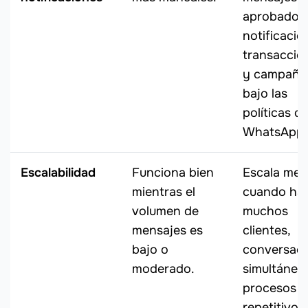
aprobados
notificacio
transaccio
y campaña
bajo las
políticas d
WhatsApp.
Escalabilidad
Funciona bien
Escala mej
mientras el
cuando ha
volumen de
muchos
mensajes es
clientes,
bajo o
conversaci
moderado.
simultánea
procesos
repetitivos.