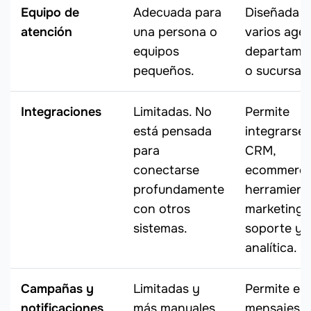
Equipo de
Adecuada para
Diseñada p
atención
una persona o
varios agen
equipos
departame
pequeños.
o sucursale
Integraciones
Limitadas. No
Permite
está pensada
integrarse
para
CRM,
conectarse
ecommerce
profundamente
herramient
con otros
marketing,
sistemas.
soporte y
analítica.
Campañas y
Limitadas y
Permite en
notificaciones
más manuales.
mensajes