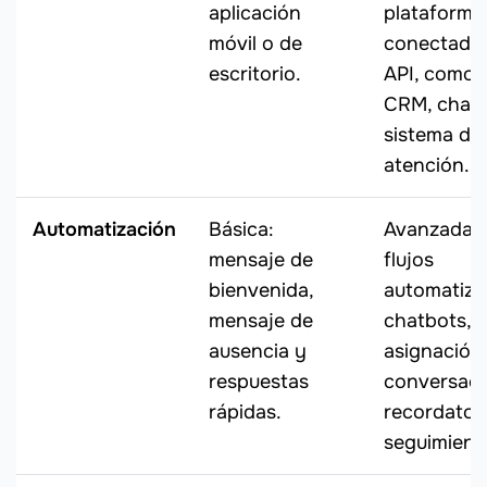
aplicación
plataforma
móvil o de
conectada 
escritorio.
API, como 
CRM, chatb
sistema de
atención.
Automatización
Básica:
Avanzada:
mensaje de
flujos
bienvenida,
automatiza
mensaje de
chatbots,
ausencia y
asignación
respuestas
conversaci
rápidas.
recordator
seguimient