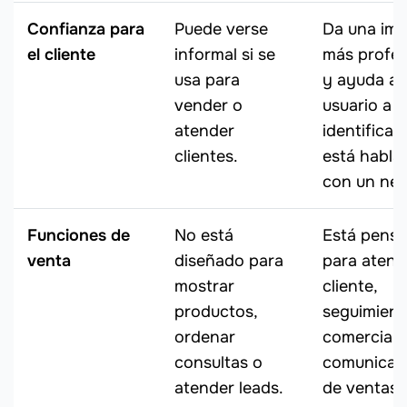
Confianza para
Puede verse
Da una im
el cliente
informal si se
más profes
usa para
y ayuda al
vender o
usuario a
atender
identificar
clientes.
está habla
con un neg
Funciones de
No está
Está pens
venta
diseñado para
para atenc
mostrar
cliente,
productos,
seguimient
ordenar
comercial 
consultas o
comunicac
atender leads.
de ventas.