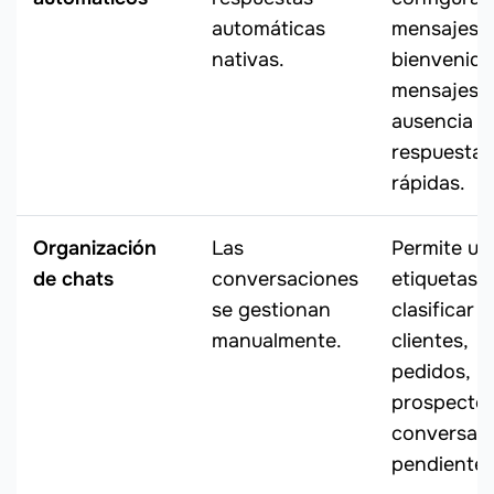
automáticas
mensajes 
nativas.
bienvenida
mensajes 
ausencia y
respuestas
rápidas.
Organización
Las
Permite us
de chats
conversaciones
etiquetas 
se gestionan
clasificar
manualmente.
clientes,
pedidos,
prospecto
conversac
pendientes