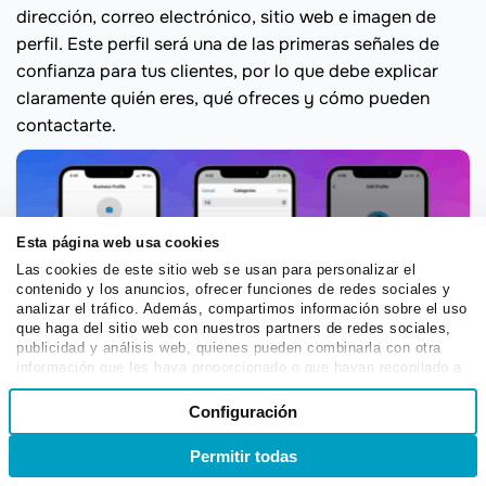
dirección, correo electrónico, sitio web e imagen de
perfil. Este perfil será una de las primeras señales de
confianza para tus clientes, por lo que debe explicar
claramente quién eres, qué ofreces y cómo pueden
contactarte.
Esta página web usa cookies
Las cookies de este sitio web se usan para personalizar el
contenido y los anuncios, ofrecer funciones de redes sociales y
analizar el tráfico. Además, compartimos información sobre el uso
que haga del sitio web con nuestros partners de redes sociales,
publicidad y análisis web, quienes pueden combinarla con otra
información que les haya proporcionado o que hayan recopilado a
partir del uso que haya hecho de sus servicios.
Selección
Configuración
Necesarias
de
Proceso de llenado de perfil empresarial de WhatsApp
consentimiento
Permitir todas
Ingreso
Registro
Preferencias