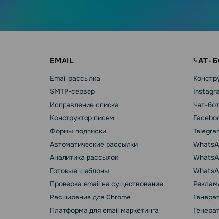
EMAIL
ЧАТ-
Email рассылка
Констру
SMTP-сервер
Instagr
Исправление списка
Чат-бот
Конструктор писем
Faceboo
Формы подписки
Telegra
Автоматические рассылки
WhatsA
Аналитика рассылок
WhatsAp
Готовые шаблоны
WhatsA
Проверка email на существование
Реклама
Расширение для Chrome
Генера
Платформа для email маркетинга
Генера