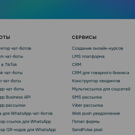
БОТЫ
СЕРВИСЫ
ктор чат-ботов
Создание онлайн-курсов
am чат-боты
LMS платформа
 в TikTok
CRM
k чат-боты
CRM для товарного бизнеса
m чат-боты
Конструктор лендингов
pp чат-боты
Мультиссылка для соцсетей
p Business API
SMS рассылка
pp рассылки
Viber рассылка
 для WhatsApp чат-ботов
Web push уведомления
тор ссылок для WhatsApp
Попап формы
тор QR-кодов для WhatsApp
SendPulse pixel