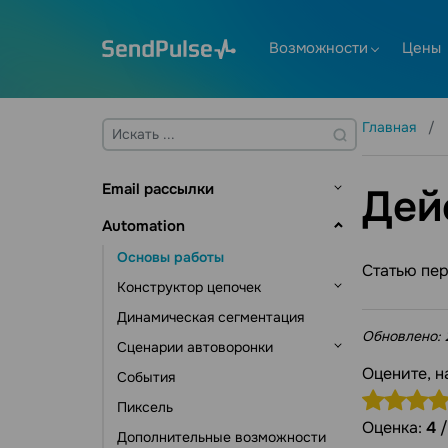
Возможности
Цены
Главная
Email рассылки
Дей
Основы работы
Automation
Адресные книги и контакты
Основы работы
Статью пе
Управление контактами
Создание шаблона
Конструктор цепочек
Управление данными контактов
Отправка рассылки
Динамическая сегментация
Триггеры цепочки
Обновлено:
Инструменты подписки
Email валидатор
Сценарии автоворонки
Элементы коммуникации
Дополнительные возможности
Оцените, н
События
Элементы действия
Автоматизация CRM
Статистика и аналитика
Пиксель
Другие элементы
Автоматизация курсов
Оценка:
4
Дополнительные возможности
Автоматизация рассылок