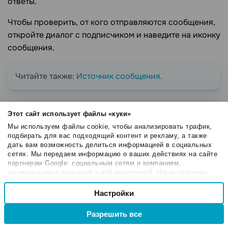
ответы.
Чтобы проверить, от кого отправляются сообщения,
откройте диалог с подписчиком и наведите на иконку
сообщения.
Читайте также:
Источник сообщения
.
В случае, если ничего из перечисленного выше
Этот сайт использует файлы «куки»
не помогло — попробуйте переподключить бот.
Мы используем файлы cookie, чтобы анализировать трафик,
подбирать для вас подходящий контент и рекламу, а также
Как это сделать читайте в инструкции
дать вам возможность делиться информацией в социальных
сетях. Мы передаем информацию о ваших действиях на сайте
Принудительное переподключение бота
.
партнерам Google: социальным сетям и компаниям,
занимающимся рекламой и веб-аналитикой. Наши партнеры
могут комбинировать эти сведения с предоставленной вами
Выбор
информацией, а также данными, которые они получили при
Настройки
Необходимые
согласия
использовании вами их сервисов.
Обновлено:
03.10.2024
Разрешить все
Оцените, насколько полезна статья "Чек-лист по
Настроечные