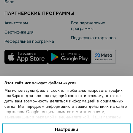
Блог
ПАРТНЕРСКИЕ ПРОГРАММЫ
Агентствам
Все партнерские
программы
Сертификация
Поддержка стартапов
Реферальная программа
Правила использования
Этот сайт использует файлы «куки»
Безопасность SendPulse
Мы используем файлы cookie, чтобы анализировать трафик,
Политика конфиденциальности
подбирать для вас подходящий контент и рекламу, а также
дать вам возможность делиться информацией в социальных
Политика Cookies
сетях. Мы передаем информацию о ваших действиях на сайте
© 2015 - 2026. SendPulse Inc. Все права защищены
партнерам Google: социальным сетям и компаниям,
занимающимся рекламой и веб-аналитикой. Наши партнеры
могут комбинировать эти сведения с предоставленной вами
Выбор
информацией, а также данными, которые они получили при
Настройки
Необходимые
согласия