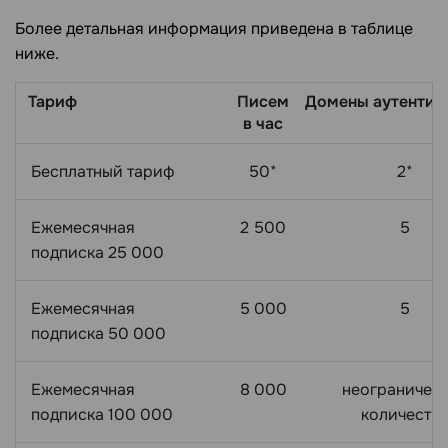
Более детальная информация приведена в таблице
ниже.
Тариф
Писем
Домены
аутенти
в час
Бесплатный тариф
50*
2*
Ежемесячная
2 500
5
подписка 25 000
Ежемесячная
5 000
5
подписка 50 000
Ежемесячная
8 000
неограничен
подписка 100 000
количеств