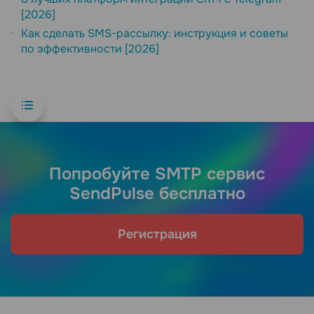
[2026]
Как сделать SMS-рассылку: инструкция и советы
по эффективности [2026]
Попробуйте SMTP сервис
SendPulse бесплатно
Регистрация