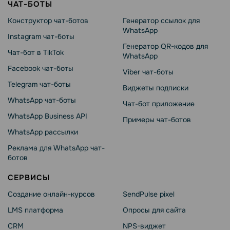
ЧАТ-БОТЫ
Конструктор чат-ботов
Генератор ссылок для
WhatsApp
Instagram чат-боты
Генератор QR-кодов для
Чат-бот в TikTok
WhatsApp
Facebook чат-боты
Viber чат-боты
Telegram чат-боты
Виджеты подписки
WhatsApp чат-боты
Чат-бот приложение
WhatsApp Business API
Примеры чат-ботов
WhatsApp рассылки
Реклама для WhatsApp чат-
ботов
СЕРВИСЫ
Создание онлайн-курсов
SendPulse pixel
LMS платформа
Опросы для сайта
CRM
NPS-виджет