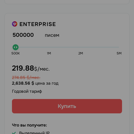
ENTERPRISE
писем
500000
500K
1M
2M
5M
219.88
$/мес.
274.85
$/мес.
2,638.56
$
цена за год
Годовой тариф
Купить
Что вы получите:
Выделенный IP