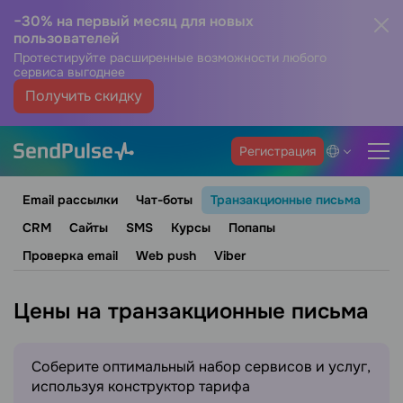
−30% на первый месяц для новых
пользователей
Протестируйте расширенные возможности любого
сервиса выгоднее
Получить скидку
Регистрация
Email рассылки
Чат-боты
Транзакционные письма
CRM
Сайты
SMS
Курсы
Попапы
Проверка email
Web push
Viber
Цены на транзакционные письма
Соберите оптимальный набор сервисов и услуг,
используя конструктор тарифа