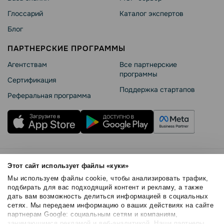
Глоссарий
Каталог экспертов
Блог
ПАРТНЕРСКИЕ ПРОГРАММЫ
Агентствам
Все партнерские
программы
Сертификация
Поддержка стартапов
Реферальная программа
Правила использования
Этот сайт использует файлы «куки»
Безопасность SendPulse
Мы используем файлы cookie, чтобы анализировать трафик,
Политика конфиденциальности
подбирать для вас подходящий контент и рекламу, а также
дать вам возможность делиться информацией в социальных
Политика Cookies
сетях. Мы передаем информацию о ваших действиях на сайте
© 2015 - 2026. SendPulse Inc. Все права защищены
партнерам Google: социальным сетям и компаниям,
занимающимся рекламой и веб-аналитикой. Наши партнеры