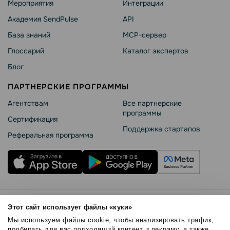
Мероприятия
Интеграции
Академия SendPulse
API
База знаний
MCP-сервер
Глоссарий
Каталог экспертов
Блог
ПАРТНЕРСКИЕ ПРОГРАММЫ
Агентствам
Все партнерские
программы
Сертификация
Поддержка стартапов
Реферальная программа
Правила использования
Этот сайт использует файлы «куки»
Безопасность SendPulse
Мы используем файлы cookie, чтобы анализировать трафик,
Политика конфиденциальности
подбирать для вас подходящий контент и рекламу, а также