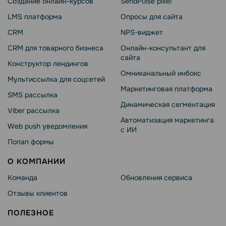
Создание онлайн-курсов
SendPulse pixel
LMS платформа
Опросы для сайта
CRM
NPS-виджет
CRM для товарного бизнеса
Онлайн-консультант для
сайта
Конструктор лендингов
Омниканальный инбокс
Мультиссылка для соцсетей
Маркетинговая платформа
SMS рассылка
Динамическая сегментация
Viber рассылка
Автоматизация маркетинга
Web push уведомления
с ИИ
Попап формы
О КОМПАНИИ
Команда
Обновления сервиса
Отзывы клиентов
ПОЛЕЗНОЕ