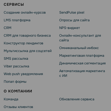
СЕРВИСЫ
Создание онлайн-курсов
SendPulse pixel
LMS платформа
Опросы для сайта
CRM
NPS-виджет
CRM для товарного бизнеса
Онлайн-консультант для
сайта
Конструктор лендингов
Омниканальный инбокс
Мультиссылка для соцсетей
Маркетинговая платформа
SMS рассылка
Динамическая сегментация
Viber рассылка
Автоматизация маркетинга
Web push уведомления
с ИИ
Попап формы
О КОМПАНИИ
Команда
Обновления сервиса
Отзывы клиентов