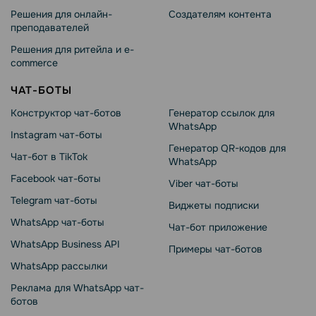
Решения для онлайн-
Создателям контента
преподавателей
Решения для ритейла и e-
commerce
ЧАТ-БОТЫ
Конструктор чат-ботов
Генератор ссылок для
WhatsApp
Instagram чат-боты
Генератор QR-кодов для
Чат-бот в TikTok
WhatsApp
Facebook чат-боты
Viber чат-боты
Telegram чат-боты
Виджеты подписки
WhatsApp чат-боты
Чат-бот приложение
WhatsApp Business API
Примеры чат-ботов
WhatsApp рассылки
Реклама для WhatsApp чат-
ботов