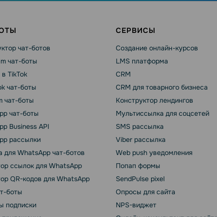
БОТЫ
СЕРВИСЫ
ктор чат-ботов
Создание онлайн-курсов
am чат-боты
LMS платформа
 в TikTok
CRM
k чат-боты
CRM для товарного бизнеса
m чат-боты
Конструктор лендингов
pp чат-боты
Мультиссылка для соцсетей
p Business API
SMS рассылка
pp рассылки
Viber рассылка
 для WhatsApp чат-ботов
Web push уведомления
тор ссылок для WhatsApp
Попап формы
тор QR-кодов для WhatsApp
SendPulse pixel
ат-боты
Опросы для сайта
ы подписки
NPS-виджет