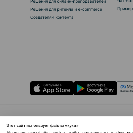
Чат-бо
Решения для онлайн-преподавателей
Пример
Решения для ритейла и e-commerce
Создателям контента
Правила использования
Безопасность SendPul
Этот сайт использует файлы «куки»
© 2015 - 2026. SendPulse Inc. Все права защищен
Мы используем файлы cookie, чтобы анализировать трафик, под