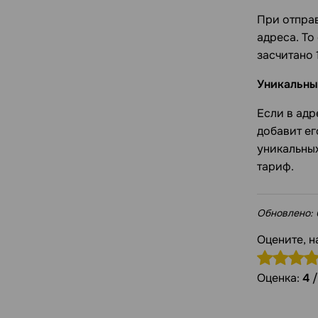
При отправ
адреса. То
засчитано 
Уникальны
Если в адр
добавит ег
уникальных
тариф.
Обновлено:
Оцените, н
Оценка:
4