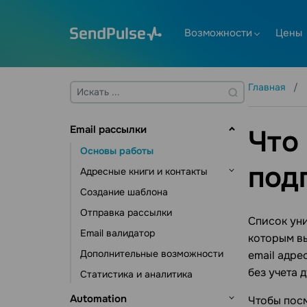
Возможности
Цены
Главная
Email рассылки
Что
Основы работы
под
Адресные книги и контакты
Создание шаблона
Управление контактами
Отправка рассылки
Управление данными
Список уни
контактов
Email валидатор
которым вы
Инструменты подписки
Дополнительные возможности
email адре
без учета 
Статистика и аналитика
Automation
Чтобы посм