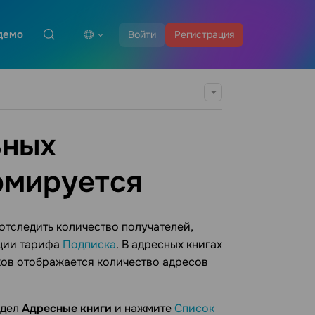
демо
Войти
Регистрация
ьных
рмируется
отследить количество получателей,
ации тарифа
Подписка
. В адресных книгах
иков отображается количество адресов
здел
Адресные книги
и нажмите
Список