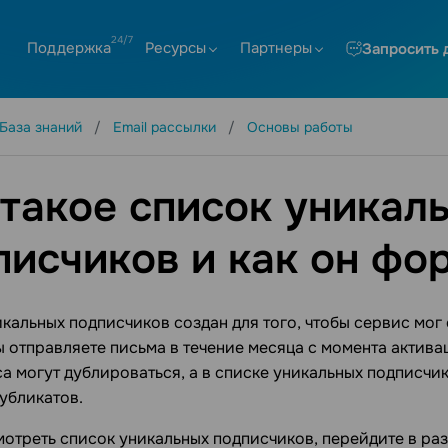
Поддержка
Ресурсы
Партнеры
Запросить 
База знаний
Email рассылки
Основы работы
 такое список уникал
писчиков и как он фо
кальных подписчиков создан для того, чтобы сервис мог 
 отправляете письма в течение месяца с момента актив
са могут дублироваться, а в списке уникальных подписч
дубликатов.
отреть список уникальных подписчиков, перейдите в ра