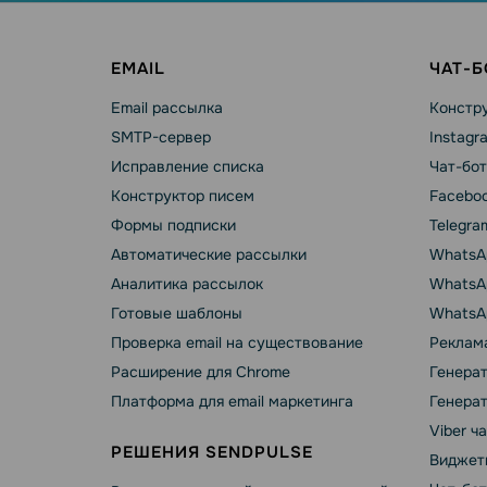
EMAIL
ЧАТ-
Email рассылка
Констру
SMTP-сервер
Instagr
Исправление списка
Чат-бот
Конструктор писем
Faceboo
Формы подписки
Telegra
Автоматические рассылки
WhatsA
Аналитика рассылок
WhatsAp
Готовые шаблоны
WhatsA
Проверка email на существование
Реклама
Расширение для Chrome
Генера
Платформа для email маркетинга
Генера
Viber ч
РЕШЕНИЯ SENDPULSE
Виджет