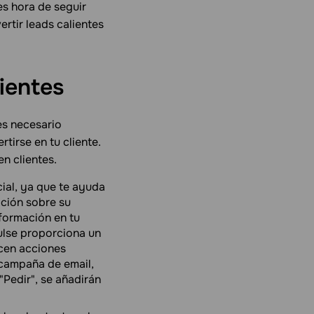
es hora de seguir
rtir leads calientes
lientes
es necesario
rtirse en tu cliente.
n clientes.
ial, ya que te ayuda
ación sobre su
nformación en tu
Pulse proporciona un
cen acciones
 campaña de email,
"Pedir", se añadirán