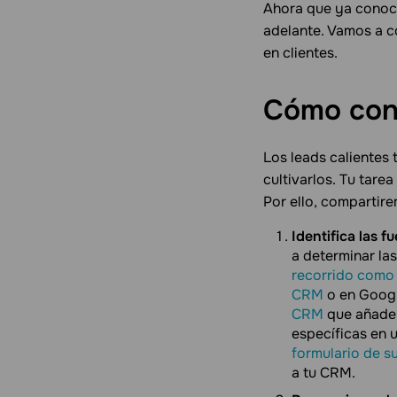
Ahora que ya conoces
adelante. Vamos a c
en clientes.
Cómo conv
Los leads calientes 
cultivarlos. Tu tarea
Por ello, compartire
Identifica las 
a determinar la
recorrido como 
CRM
o en Googl
CRM
que añade 
específicas en 
formulario de s
a tu CRM.