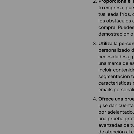
Proporciona el 
tu empresa, pue
tus leads fríos,
los obstáculos 
compra. Puedes 
demostración o
Utiliza la pers
personalizado d
necesidades y p
una marca de es
incluir conteni
segmentación te
características
emails persona
Ofrece una prue
y se dan cuenta
por adelantado.
una prueba gratu
avanzadas de tu
de atención al 