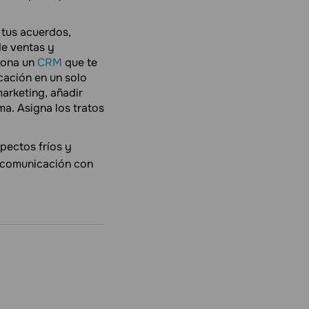
tus acuerdos,
de ventas y
iona un
CRM
que te
cación en un solo
arketing, añadir
a. Asigna los tratos
spectos fríos y
a comunicación con