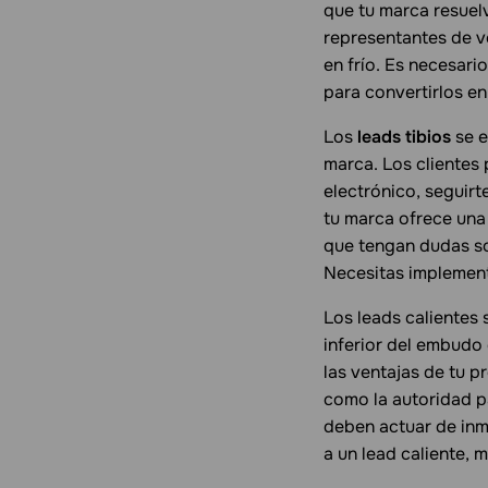
que tu marca resuel
representantes de v
en frío. Es necesari
para convertirlos en
Los
leads tibios
se e
marca. Los clientes 
electrónico, seguirt
tu marca ofrece una
que tengan dudas so
Necesitas implement
Los leads calientes 
inferior del embudo
las ventajas de tu p
como la autoridad p
deben actuar de inm
a un lead caliente, m