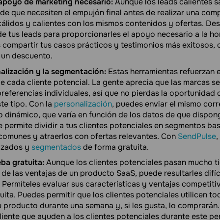
apoyo de marketing necesario:
Aunque los leads calientes 
de que necesiten el empujón final antes de realizar una comp
 cálidos y calientes con los mismos contenidos y ofertas. De
de tus leads para proporcionarles el apoyo necesario a la hor
compartir tus casos prácticos y testimonios más exitosos, 
 un descuento.
onalización y la segmentación:
Estas herramientas refuerzan 
e cada cliente potencial. La gente aprecia que las marcas s
referencias individuales, así que no pierdas la oportunidad 
te tipo. Con la
personalización
, puedes enviar el mismo corr
do dinámico, que varía en función de los datos de que dispon
 permite dividir a tus clientes potenciales en segmentos ba
 comunes y atraerlos con ofertas relevantes. Con
SendPulse
,
lizados y
segmentados
de forma gratuita.
ba gratuita:
Aunque los clientes potenciales pasan mucho t
 de las ventajas de un producto SaaS, puede resultarles difíc
 Permíteles evaluar sus características y ventajas competiti
ita. Puedes permitir que los clientes potenciales utilicen to
 producto durante una semana y, si les gusta, lo comprarán.
cliente que ayuden a los clientes potenciales durante este p