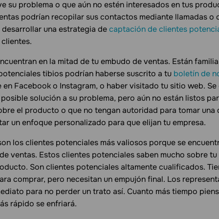
ve su problema o que aún no estén interesados en tus produ
entas podrían recopilar sus contactos mediante llamadas o 
o desarrollar una estrategia de
captación de clientes potenci
 clientes.
ncuentran en la mitad de tu embudo de ventas. Están familia
potenciales tibios podrían haberse suscrito a tu
boletín de n
e en Facebook o Instagram, o haber visitado tu sitio web. S
 posible solución a su problema, pero aún no están listos p
bre el producto o que no tengan autoridad para tomar una 
ar un enfoque personalizado para que elijan tu empresa.
son los clientes potenciales más valiosos porque se encuentr
 de ventas. Estos clientes potenciales saben mucho sobre t
roducto. Son clientes potenciales altamente cualificados. Ti
ara comprar, pero necesitan un empujón final. Los represent
ediato para no perder un trato así. Cuanto más tiempo pie
ás rápido se enfriará.