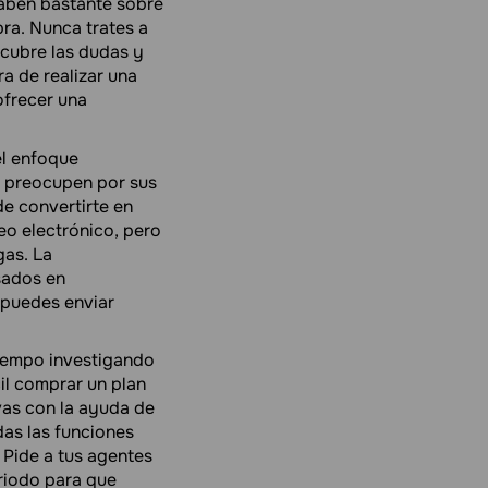
saben bastante sobre
ra. Nunca trates a
scubre las dudas y
a de realizar una
ofrecer una
el enfoque
e preocupen por sus
de convertirte en
eo electrónico, pero
gas. La
sados en
 puedes enviar
iempo investigando
il comprar un plan
vas con la ayuda de
das las funciones
 Pide a tus agentes
eriodo para que