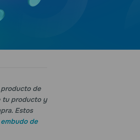
l producto de
 tu producto y
mpra. Estos
l
embudo de