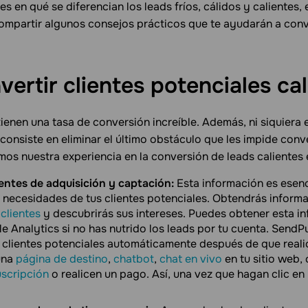
 en qué se diferencian los leads fríos, cálidos y calientes, 
ompartir algunos consejos prácticos que te ayudarán a conve
ertir clientes potenciales
ca
tienen una tasa de conversión increíble. Además, ni siquiera 
 consiste en eliminar el último obstáculo que les impide conve
mos nuestra experiencia en la conversión de leads calientes e
fuentes de adquisición y captación:
Esta información es esenc
s necesidades de tus clientes potenciales. Obtendrás inform
clientes
y descubrirás sus intereses. Puedes obtener esta i
e Analytics si no has nutrido los leads por tu cuenta. Send
clientes potenciales automáticamente después de que reali
una
página de destino
,
chatbot
,
chat en vivo
en tu sitio web,
uscripción
o realicen un pago. Así, una vez que hagan clic en 