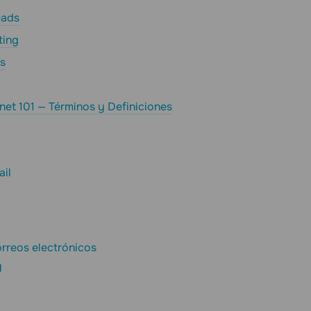
eads
ting
s
net 101 — Términos y Definiciones
ail
rreos electrónicos
g