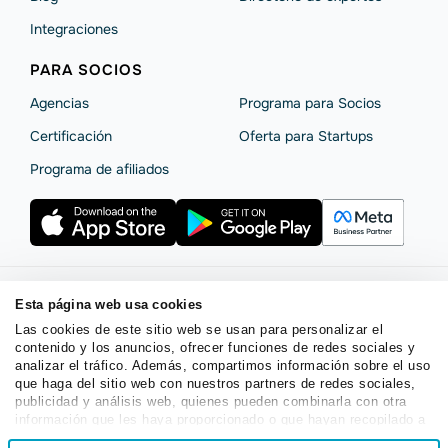
Integraciones
PARA SOCIOS
Agencias
Programa para Socios
Certificación
Oferta para Startups
Programa de afiliados
Esta página web usa cookies
Términos de servicio
Política de privacidad
Las cookies de este sitio web se usan para personalizar el
SendPulse Seguridad La
Declaración de cookies
contenido y los anuncios, ofrecer funciones de redes sociales y
Copyright © 2015 - 2026. SendPulse. Todos los derechos
analizar el tráfico. Además, compartimos información sobre el uso
que haga del sitio web con nuestros partners de redes sociales,
reservados.
publicidad y análisis web, quienes pueden combinarla con otra
información que les haya proporcionado o que hayan recopilado a
partir del uso que haya hecho de sus servicios.
Selección