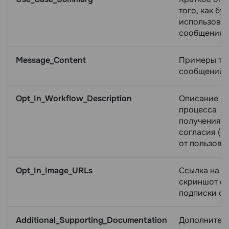
того, как бу
использоват
сообщения.
Message_Content
Примеры те
сообщений.
Opt_In_Workflow_Description
Описание
процесса
получения
согласия (op
от пользова
Opt_In_Image_URLs
Ссылка на
скриншот ф
подписки с 
Additional_Supporting_Documentation
Дополнител