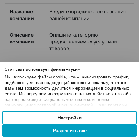
Название
Введите юридическое название
компании
вашей компании.
Описание
Опишите категорию
компании
предоставляемых услуг или
товаров.
Адрес сайта
Укажите сайт, который привязан
Этот сайт использует файлы «куки»
к деятельности бизнеса и
Мы используем файлы cookie, чтобы анализировать трафик,
предоставляет информацию о
подбирать для вас подходящий контент и рекламу, а также
его деятельности, контактных
дать вам возможность делиться информацией в социальных
данных, услугах и других
сетях. Мы передаем информацию о ваших действиях на сайте
сведениях. Если у вас нет сайта,
партнерам Google: социальным сетям и компаниям,
занимающимся рекламой и веб-аналитикой. Наши партнеры
введите
. Ссылки на
Нет сайта
могут комбинировать эти сведения с предоставленной вами
Выбор
группы в соцсетях не
информацией, а также данными, которые они получили при
Настройки
Необходимые
допускаются.
согласия
использовании вами их сервисов.
Разрешить все
Пример
Введите пример сообщения,
Настроечные