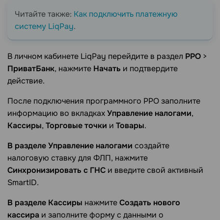
Читайте также:
Как подключить платежную
систему LiqPay
.
В личном кабинете LiqРay перейдите в раздел
РРО
>
ПриватБанк
, нажмите
Начать
и подтвердите
действие.
После подключения программного РРО заполните
информацию во вкладках
Управление налогами
,
Кассиры
,
Торговые точки
и
Товары
.
В разделе
Управление налогами
создайте
налоговую ставку для ФЛП, нажмите
Синхронизировать с ГНС
и введите свой активный
SmartID.
В разделе
Кассиры
нажмите
Создать нового
кассира
и заполните форму с данными о