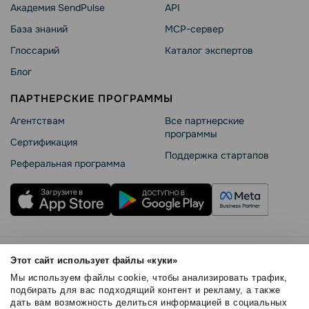
Академия SendPulse
API
База знаний
MCP-сервер
Глоссарий
Каталог экспертов
Блог
ПАРТНЕРСКИЕ ПРОГРАММЫ
Агентствам
Все партнерские
программы
Сертификация
Поддержка стартапов
Реферальная программа
Правила использования
Этот сайт использует файлы «куки»
Безопасность SendPulse
Мы используем файлы cookie, чтобы анализировать трафик,
Политика конфиденциальности
подбирать для вас подходящий контент и рекламу, а также
дать вам возможность делиться информацией в социальных
Политика Cookies