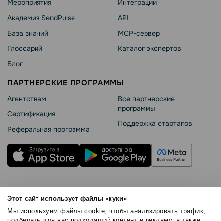
Мероприятия
Интеграции
Академия SendPulse
API
База знаний
MCP-сервер
Глоссарий
Каталог экспертов
Блог
ПАРТНЕРСКИЕ ПРОГРАММЫ
Агентствам
Все партнерские
программы
Сертификация
Поддержка стартапов
Реферальная программа
Правила использования
Этот сайт использует файлы «куки»
Безопасность SendPulse
Мы используем файлы cookie, чтобы анализировать трафик,
Политика конфиденциальности
подбирать для вас подходящий контент и рекламу, а также