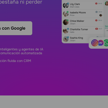
estaña ni perder
ón con Google
nteligentes y agentes de IA
comunicación automatizada
ación fluida con CRM