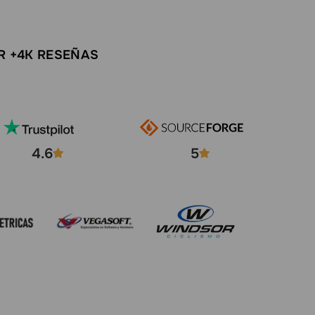
R +4K RESEÑAS
4.6
5