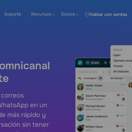
Soporte
Recursos
Socios
Hablar con ventas
 omnicanal
te
 correos
 WhatsApp en un
de más rápido y
sación sin tener