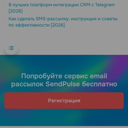
8 лучших платформ интеграции CRM с Telegram
[2026]
Как сделать SMS-рассылку: инструкция и советы
по эффективности [2026]
Попробуйте сервис email
рассылок SendPulse бесплатно
Регистрация