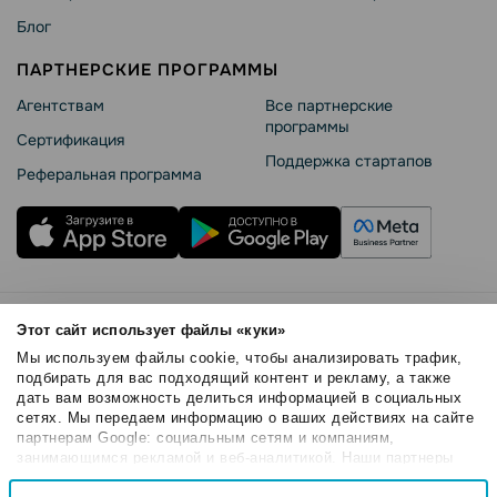
Блог
ПАРТНЕРСКИЕ ПРОГРАММЫ
Агентствам
Все партнерские
программы
Сертификация
Поддержка стартапов
Реферальная программа
Правила использования
Этот сайт использует файлы «куки»
Безопасность SendPulse
Мы используем файлы cookie, чтобы анализировать трафик,
Политика конфиденциальности
подбирать для вас подходящий контент и рекламу, а также
дать вам возможность делиться информацией в социальных
Политика Cookies
сетях. Мы передаем информацию о ваших действиях на сайте
© 2015 - 2026. SendPulse Inc. Все права защищены
партнерам Google: социальным сетям и компаниям,
занимающимся рекламой и веб-аналитикой. Наши партнеры
могут комбинировать эти сведения с предоставленной вами
Выбор