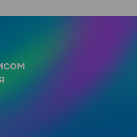
исом
я