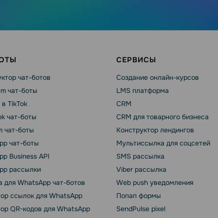
БОТЫ
СЕРВИСЫ
ктор чат-ботов
Создание онлайн-курсов
am чат-боты
LMS платформа
 в TikTok
CRM
k чат-боты
CRM для товарного бизнеса
m чат-боты
Конструктор лендингов
pp чат-боты
Мультиссылка для соцсетей
p Business API
SMS рассылка
pp рассылки
Viber рассылка
 для WhatsApp чат-ботов
Web push уведомления
тор ссылок для WhatsApp
Попап формы
тор QR-кодов для WhatsApp
SendPulse pixel