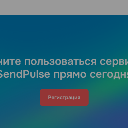
ните пользоваться серв
SendPulse прямо сегодн
Регистрация