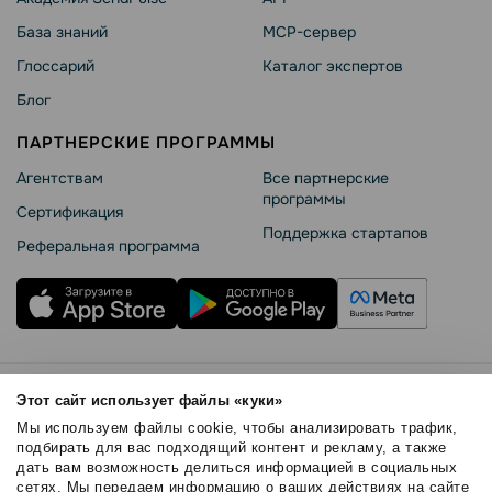
База знаний
MCP-сервер
Глоссарий
Каталог экспертов
Блог
ПАРТНЕРСКИЕ ПРОГРАММЫ
Агентствам
Все партнерские
программы
Сертификация
Поддержка стартапов
Реферальная программа
Правила использования
Этот сайт использует файлы «куки»
Безопасность SendPulse
Мы используем файлы cookie, чтобы анализировать трафик,
Политика конфиденциальности
подбирать для вас подходящий контент и рекламу, а также
дать вам возможность делиться информацией в социальных
Политика Cookies
сетях. Мы передаем информацию о ваших действиях на сайте