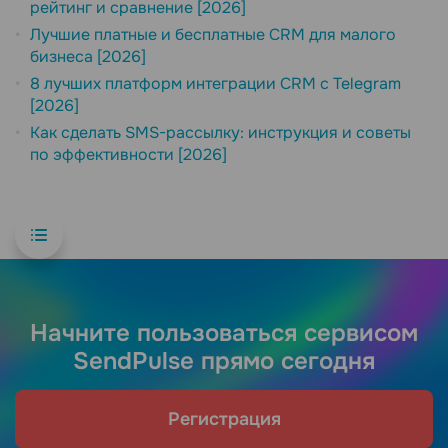
рейтинг и сравнение [2026]
Лучшие платные и бесплатные CRM для малого
бизнеса [2026]
8 лучших платформ интеграции CRM с Telegram
[2026]
Как сделать SMS-рассылку: инструкция и советы
по эффективности [2026]
Начните пользоваться сервисом
SendPulse прямо сегодня
Регистрация