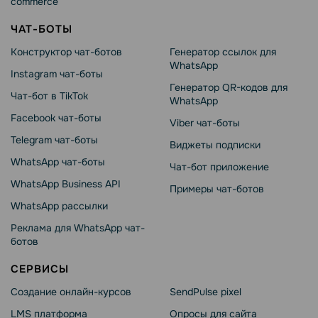
commerce
ЧАТ-БОТЫ
Конструктор чат-ботов
Генератор ссылок для
WhatsApp
Instagram чат-боты
Генератор QR-кодов для
Чат-бот в TikTok
WhatsApp
Facebook чат-боты
Viber чат-боты
Telegram чат-боты
Виджеты подписки
WhatsApp чат-боты
Чат-бот приложение
WhatsApp Business API
Примеры чат-ботов
WhatsApp рассылки
Реклама для WhatsApp чат-
ботов
СЕРВИСЫ
Создание онлайн-курсов
SendPulse pixel
LMS платформа
Опросы для сайта