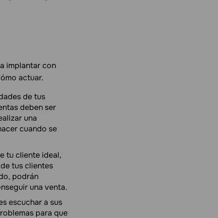
ra implantar con
cómo actuar.
dades de tus
entas deben ser
ealizar una
hacer cuando se
 tu cliente ideal,
de tus clientes
odo, podrán
onseguir una venta.
es escuchar a sus
problemas para que