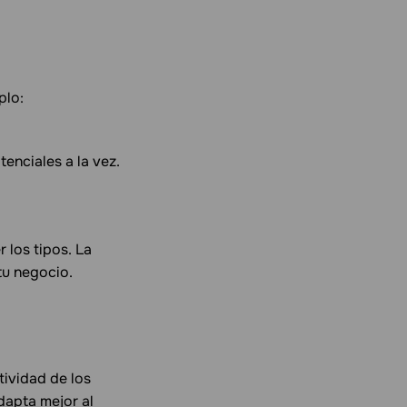
plo:
enciales a la vez.
 los tipos. La
tu negocio.
tividad de los
dapta mejor al