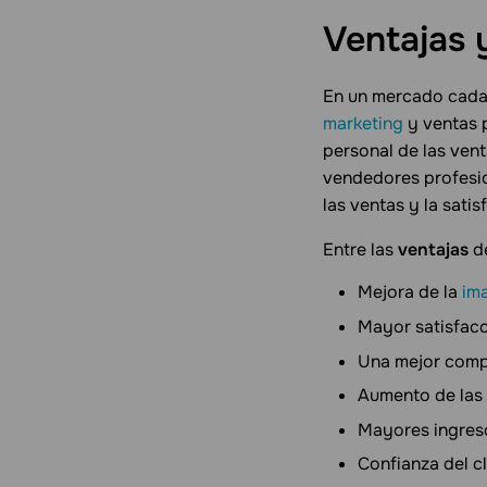
Ventajas 
En un mercado cada 
marketing
y ventas p
personal de las vent
vendedores profesio
las ventas y la sati
Entre las
ventajas
de
Mejora de la
im
Mayor satisfacc
Una mejor compr
Aumento de las
Mayores ingres
Confianza del cl