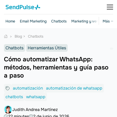
Home
Email Marketing
Chatbots
Marketing y ventas
Más ···
Herr
Blog
Chatbots
Chatbots
Herramientas Útiles
Cómo automatizar WhatsApp:
métodos, herramientas y guía paso
a paso
automatización
automatización de whatsapp
chatbots
whatsapp
Judith Andrea Martínez
22 minutes
2 de junio de 2026