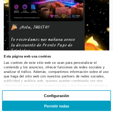
Esta página web usa cookies
Las cookies de este sitio web se usan para personalizar el
contenido y los anuncios, ofrecer funciones de redes sociales y
analizar el tráfico. Además, compartimos información sobre el uso
que haga del sitio web con nuestros partners de redes sociales,
publicidad y análisis web, quienes pueden combinarla con otra
información que les haya proporcionado o que hayan recopilado a
partir del uso que haya hecho de sus servicios.
Selección
Configuración
Necesarias
de
consentimiento
Permitir todas
Ingreso
Registro
Preferencias