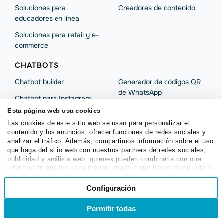
Soluciones para
Creadores de contenido
educadores en línea
Soluciones para retail y e-
commerce
CHATBOTS
Chatbot builder
Generador de códigos QR
de WhatsApp
Chatbot para Instagram
WhatsApp CRM
Esta página web usa cookies
Chatbots para TikTok
Las cookies de este sitio web se usan para personalizar el
Chatbots de Viber
Chatbot para WhatsApp
contenido y los anuncios, ofrecer funciones de redes sociales y
Chatbot de Facebook
analizar el tráfico. Además, compartimos información sobre el uso
WhatsApp Business API
que haga del sitio web con nuestros partners de redes sociales,
Chatbot para Telegram
publicidad y análisis web, quienes pueden combinarla con otra
Campañas de WhatsApp
información que les haya proporcionado o que hayan recopilado a
Widgets de suscripción
partir del uso que haya hecho de sus servicios.
Selección
Anuncios con enlace a
Configuración
Necesarias
WhatsApp
Aplicación Chatbots
de
consentimiento
Generador de enlaces de
Permitir todas
Ingreso
Registro
WhatsApp
Preferencias