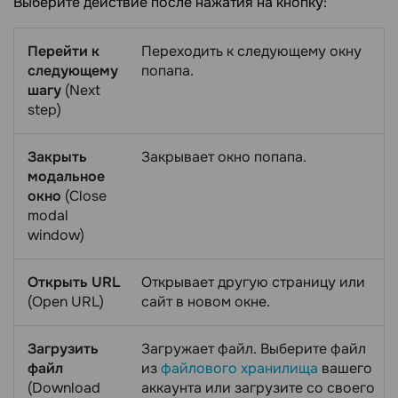
Выберите действие после нажатия на кнопку:
Перейти к
Переходить к следующему окну
следующему
попапа.
шагу
(Next
step)
Закрыть
Закрывает окно попапа.
модальное
окно
(Close
modal
window)
Открыть URL
Открывает другую страницу или
(Open URL)
сайт в новом окне.
Загрузить
Загружает файл. Выберите файл
файл
из
файлового хранилища
вашего
(Download
аккаунта или загрузите со своего